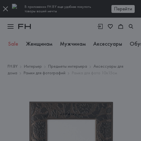
В приложении FH.BY еще удобнее покупать
Перейти
товары вашей мечты
Sale
Женщинам
Мужчинам
Аксессуары
Обу
FH.BY
Интерьер
Предметы интерьера
Аксессуары для
дома
Рамки для фотографий
Рамка для фото 10х15см