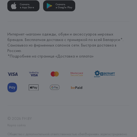
Скачать
Скачать
в App Store
в Google Play
Интернет-магазин одежды, обуви и аксессуаров мировых
брендов. Бесплатная доставка с примеркой по всей Беларуси*.
Самовывоз из фирменных салонов сети. Быстрая доставка в
Россию.
*Подробнее на странице «
Доставка и оплата
»
©
2026
FH.BY
Карта сайта
Общество с дополнительной ответственностью «БелВиринея» зарегистрировано