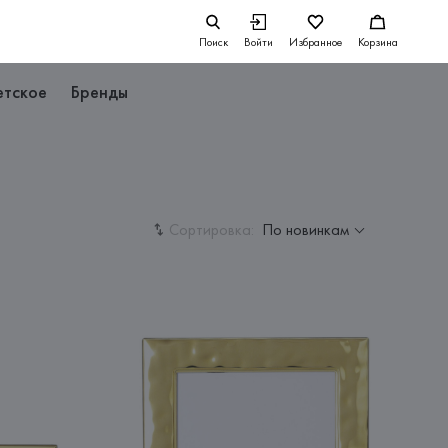
Поиск
Войти
Избранное
Корзина
етское
Бренды
Сортировка:
По новинкам