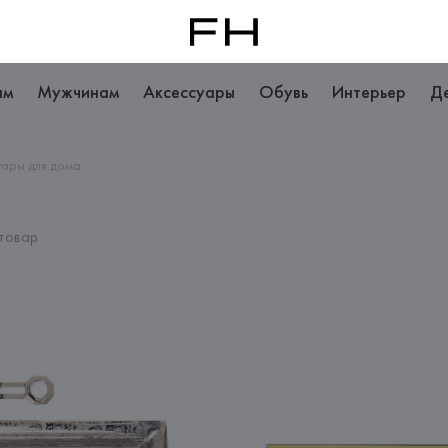
ам
Мужчинам
Аксессуары
Обувь
Интерьер
Д
ары для дома
 товар