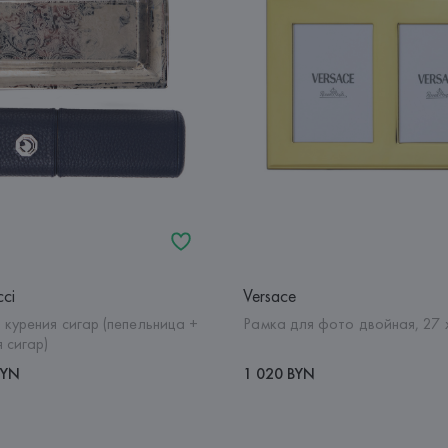
cci
Versace
курения сигар (пепельница +
Рамка для фото двойная, 27 
 сигар)
BYN
1 020 BYN