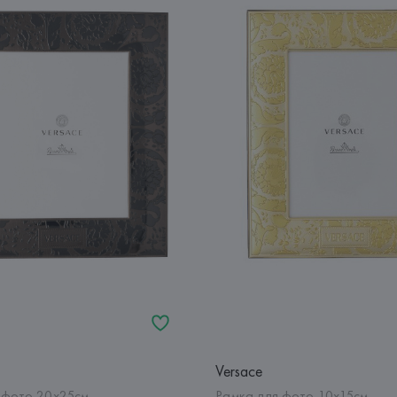
Versace
 фото 20х25см
Рамка для фото 10х15см