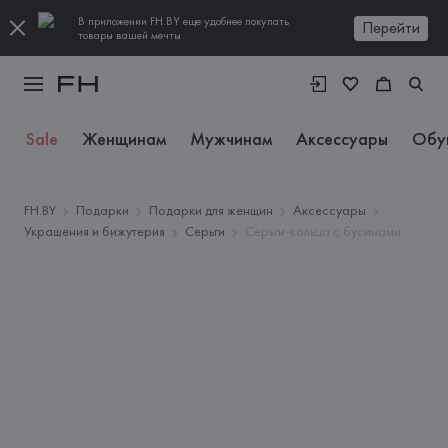
В приложении FH.BY еще удобнее покупать
Перейти
товары вашей мечты
Sale
Женщинам
Мужчинам
Аксессуары
Обу
FH.BY
Подарки
Подарки для женщин
Аксессуары
Украшения и бижутерия
Серьги
Серьги-кольца с бусинами