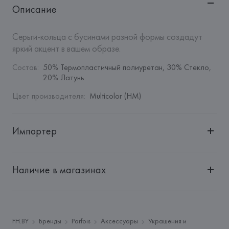
Описание
Серьги-кольца с бусинами разной формы создадут 
яркий акцент в вашем образе.
Состав
:
50% Термопластичный полиуретан, 30% Стекло, 
20% Латунь
Цвет производителя
:
Multicolor (HM)
Импортер
Импортер: 
Общество с дополнительной ответственностью 
"БелВиринея"
Наличие в магазинах
Адрес: 
Республика Беларусь, 220030, г. Минск, ул. 
Немига, 5, пом. 39
Производитель: 
Barata & Ramilo, S.A.
Адрес: 
ПОРТУГАЛИЯ, 
Barata & Ramilo, S.A., Rua do Sistelo, 
FH.BY
Бренды
Parfois
Аксессуары
Украшения и