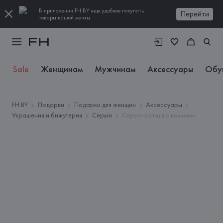
В приложении FH.BY еще удобнее покупать
Перейти
товары вашей мечты
Sale
Женщинам
Мужчинам
Аксессуары
Обу
FH.BY
Подарки
Подарки для женщин
Аксессуары
Украшения и бижутерия
Серьги
Серьги-кольца с камнями