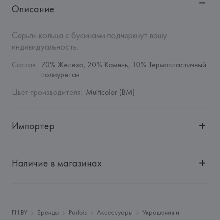
Описание
Серьги-кольца с бусинами подчеркнут вашу 
индивидуальность.
Состав
:
70% Железо, 20% Камень, 10% Термопластичный 
полиуретан
Цвет производителя
:
Multicolor (BM)
Импортер
Импортер: 
Общество с дополнительной ответственностью 
"БелВиринея"
Наличие в магазинах
Адрес: 
Республика Беларусь, 220030, г. Минск, ул. 
Немига, 5, пом. 39
Производитель: 
Barata & Ramilo, S.A.
Адрес: 
ПОРТУГАЛИЯ, 
Barata & Ramilo, S.A., Rua do Sistelo, 
FH.BY
Бренды
Parfois
Аксессуары
Украшения и