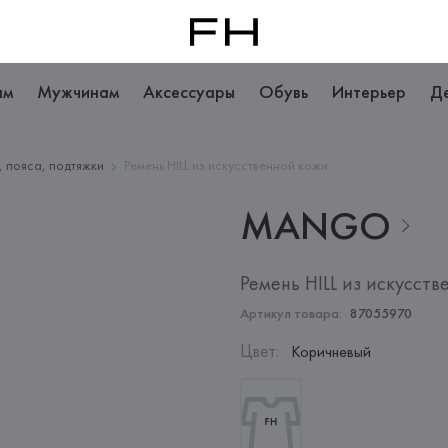
ам
Мужчинам
Аксессуары
Обувь
Интерьер
Д
, пояса, подтяжки
Ремень HILL из искусственной кожи
MANGO
Ремень HILL из искусств
Артикул товара:
87055970
Цвет
:
Коричневый