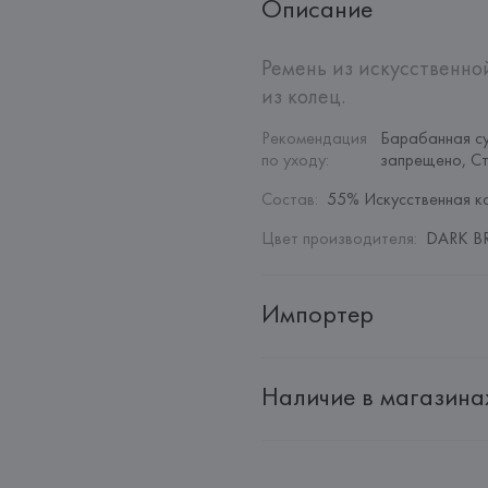
Описание
Ремень из искусственно
из колец.
Рекомендация 
Барабанная с
по уходу
:
запрещено, С
Состав
:
55% Искусственная к
Цвет производителя
:
DARK B
Импортер
Импортер: 
Общество с дополн
Наличие в магазина
Адрес: 
Республика Беларусь, 22
Производитель: 
MANGO MNG,
Адрес: 
ИСПАНИЯ, 
MANGO MNG, 
Palau-Solità i Plegamans (Barce