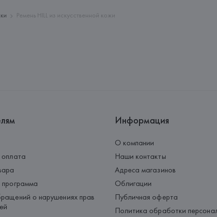
Страна происхождения товара
жки
Ремень HILL из искусственной кожи
елям
Информация
О компании
 оплата
Наши контакты
вара
Адреса магазинов
 программа
Облигации
ращений о нарушениях прав
Публичная оферта
ей
Политика обработки персона