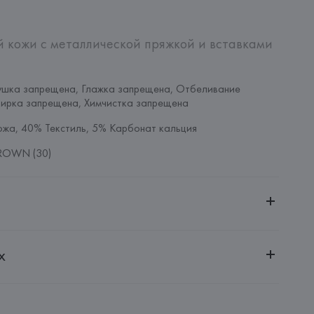
й кожи с металлической пряжкой и вставками 
ушка запрещена, Глажка запрещена, Отбеливание 
тирка запрещена, Химчистка запрещена
ожа, 40% Текстиль, 5% Карбонат кальция
ROWN (30)
ительной ответственностью "Белмаркетцентр"
х
0030, г. Минск, ул. Немига, 5, пом. 39, ком. 1
 S.A.
S.A., Via Augusta 10 (Pol. Ind. Riera de Caldes), 08184 
lona),