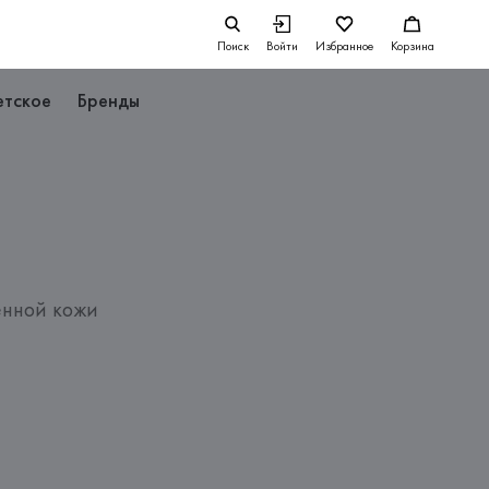
Поиск
Войти
Избранное
Корзина
етское
Бренды
енной кожи