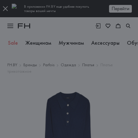
В приложении FH.BY еще удобнее покупать
Перейти
товары вашей мечты
Sale
Женщинам
Мужчинам
Аксессуары
Обу
FH.BY
Бренды
Parfois
Одежда
Платья
Платье
трикотажное