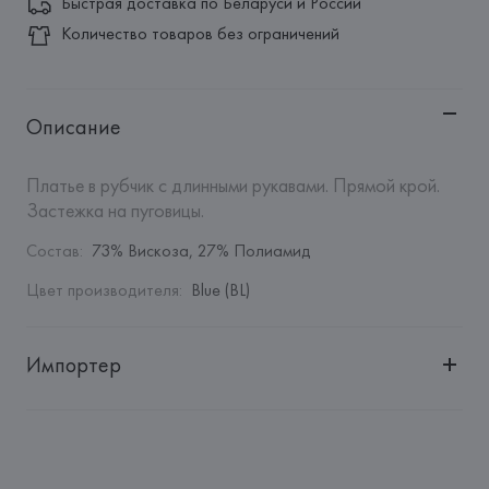
Быстрая доставка по Беларуси и России
Количество товаров без ограничений
Описание
Платье в рубчик с длинными рукавами. Прямой крой. 
Застежка на пуговицы.
Состав
:
73% Вискоза, 27% Полиамид
Цвет производителя
:
Blue (BL)
Импортер
Импортер: 
Общество с дополнительной ответственностью 
"БелВиринея"
Адрес: 
Республика Беларусь, 220030, г. Минск, ул. 