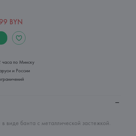
,99 BYN
2 часа по Минску
аруси и России
ограничений
 в виде банта с металлической застежкой.