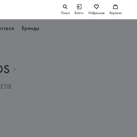
Поиск
Войти
Избранное
Корзина
етское
Бренды
DS
ETIB