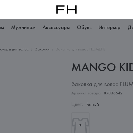
ам
Мужчинам
Аксессуары
Обувь
Интерьер
Д
суары для волос
Заколки
Заколка для волос PLUMETIB
MANGO
KI
Заколка для волос PLUM
Артикул товара:
87033642
Цвет
:
Белый