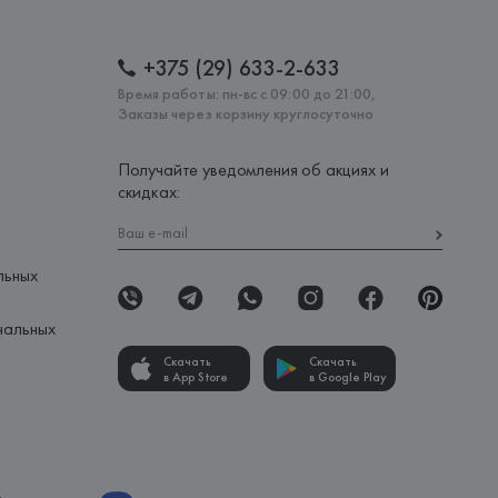
+375 (29) 633-2-633
Время работы: пн-вс с 09:00 до 21:00,
Заказы через корзину круглосуточно
Получайте уведомления об акциях и
скидках:
льных
нальных
Скачать
Скачать
в App Store
в Google Play