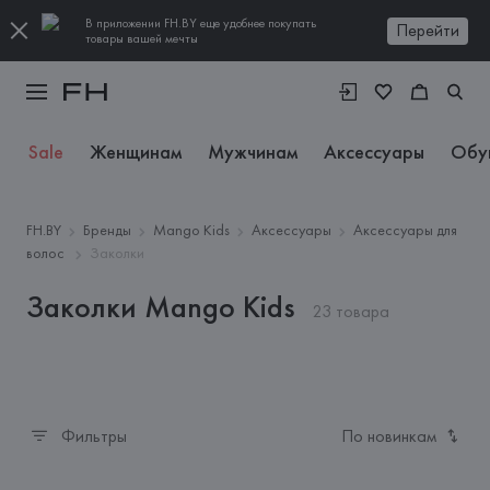
В приложении FH.BY еще удобнее покупать
Перейти
товары вашей мечты
Sale
Женщинам
Мужчинам
Аксессуары
Обу
FH.BY
Бренды
Mango Kids
Аксессуары
Аксессуары для
волос
Заколки
Заколки Mango Kids
23 товара
Фильтры
По новинкам