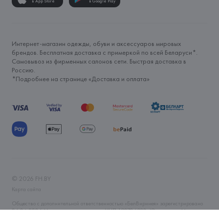
в App Store
в Google Play
Интернет-магазин одежды, обуви и аксессуаров мировых
брендов. Бесплатная доставка с примеркой по всей Беларуси*.
Самовывоз из фирменных салонов сети. Быстрая доставка в
Россию.
*Подробнее на странице «
Доставка и оплата
»
©
2026
FH.BY
Карта сайта
Общество с дополнительной ответственностью «БелВиринея» зарегистрировано
06.04.2006 Минским горисполкомом. УНП 190706320. Юр.адрес: г. Минск, ул.
Немига, 5, пом. 39. Интернет-магазин fh.by зарегистрирован в Торговом реестре