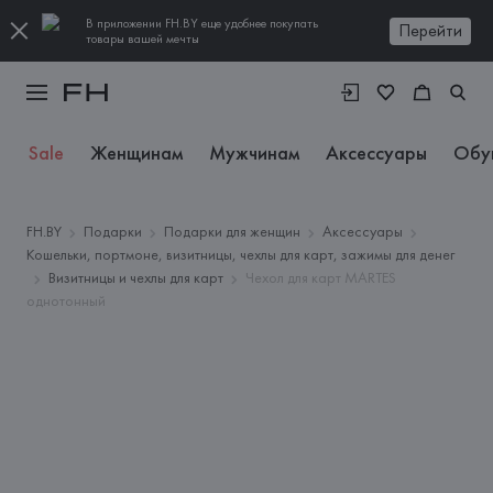
В приложении FH.BY еще удобнее покупать
Перейти
товары вашей мечты
Sale
Женщинам
Мужчинам
Аксессуары
Обу
FH.BY
Подарки
Подарки для женщин
Аксессуары
Кошельки, портмоне, визитницы, чехлы для карт, зажимы для денег
Визитницы и чехлы для карт
Чехол для карт MARTES
однотонный