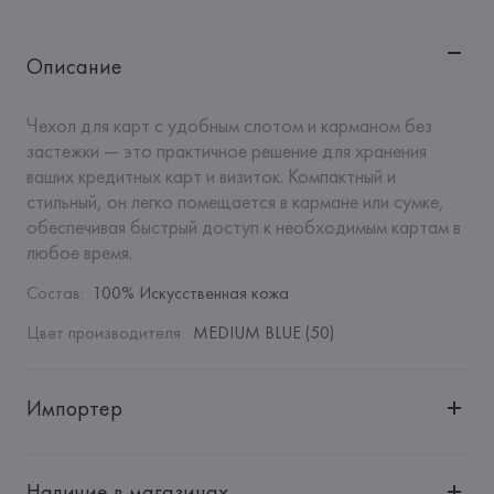
Описание
Чехол для карт с удобным слотом и карманом без 
застежки — это практичное решение для хранения 
ваших кредитных карт и визиток. Компактный и 
стильный, он легко помещается в кармане или сумке, 
обеспечивая быстрый доступ к необходимым картам в 
любое время.
Состав
:
100% Искусственная кожа
Цвет производителя
:
MEDIUM BLUE (50)
Импортер
Импортер: 
Общество с дополнительной ответственностью 
"Белмаркетцентр"
Наличие в магазинах