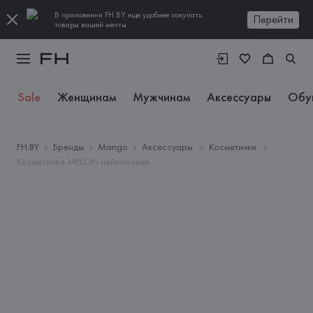
В приложении FH.BY еще удобнее покупать
Перейти
товары вашей мечты
Sale
Женщинам
Мужчинам
Аксессуары
Обу
FH.BY
Бренды
Mango
Аксессуары
Косметички
Косметичка MELON нейлоновая