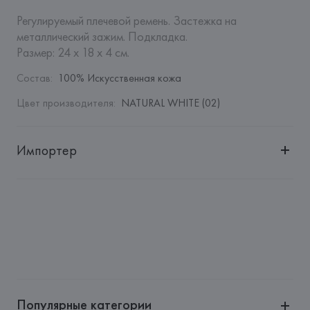
Регулируемый плечевой ремень. Застежка на 
металлический зажим. Подкладка.

Размер: 24 x 18 x 4 см.
Состав
:
100% Искусственная кожа
Цвет производителя
:
NATURAL WHITE (02)
Импортер
Импортер: 
Общество с дополнительной ответственностью 
"Белмаркетцентр"
Адрес: 
Республика Беларусь, 220030, г. Минск, ул. 
Немига, 5, пом. 39, ком. 1
Производитель: 
MANGO MNG, S.A.
Адрес: 
ИСПАНИЯ, 
MANGO MNG, S.A., Via Augusta 10 
(Pol. Ind. Riera de Caldes), 08184 Palau-Solità i Plegamans 
(Barcelona),
Популярные категории