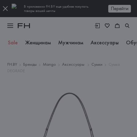
В приложении FH.BY еще удобнее покупать
Перейти
товары вашей мечты
Sale
Женщинам
Мужчинам
Аксессуары
Обу
FH.BY
Бренды
Mango
Аксессуары
Сумки
Сумка
DEGRADE