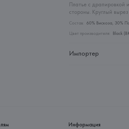
Платье с драпировкой и
стороны. Круглый вырез 
Состав
:
60% Вискоза, 30% П
Цвет производителя
:
Black (B
Импортер
Импортер: 
Общество с дополн
Адрес: 
Республика Беларусь, 2
Производитель: 
Barata & Ramil
Адрес: 
ПОРТУГАЛИЯ, 
Barata &
Rio Tinto,
Страна происхождения товара
елям
Информация