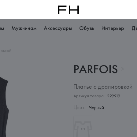
ам
Мужчинам
Аксессуары
Обувь
Интерьер
Д
ровкой
PARFOIS
Платье с драпировкой
Артикул товара:
229919
Цвет
:
Черный