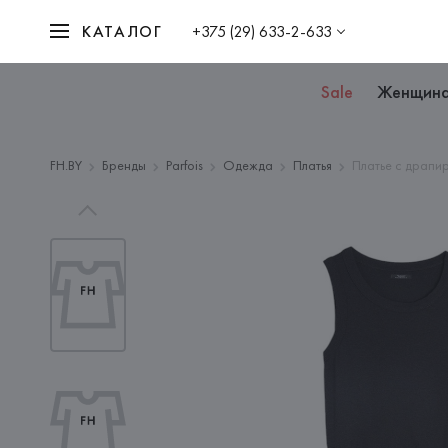
КАТАЛОГ
+375 (29) 633-2-633
Sale
Женщин
FH.BY
Бренды
Parfois
Одежда
Платья
Платье с драпи