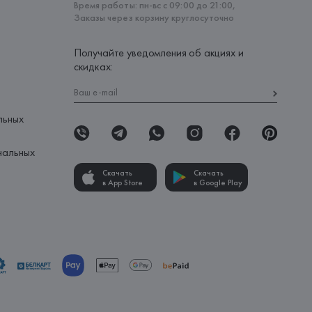
Время работы: пн-вс с 09:00 до 21:00,
Заказы через корзину круглосуточно
Получайте уведомления об акциях и
скидках:
льных
нальных
Скачать
Скачать
в App Store
в Google Play