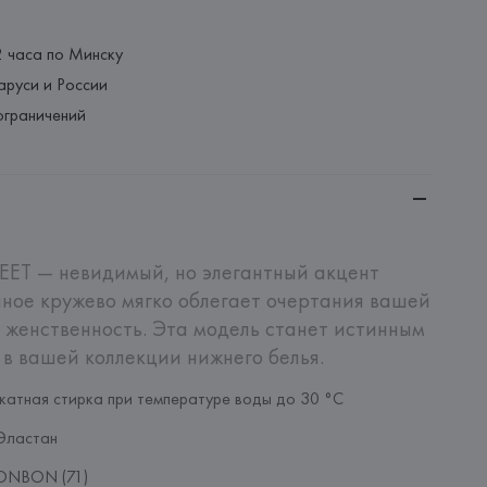
2 часа по Минску
аруси и России
ограничений
ET — невидимый, но элегантный акцент 
ное кружево мягко облегает очертания вашей 
 женственность. Эта модель станет истинным 
в вашей коллекции нижнего белья.
катная стирка при температуре воды до 30 °C
Эластан
ONBON (71)