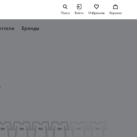
Поиск
Войти
Избранное
Корзина
етское
Бренды
е