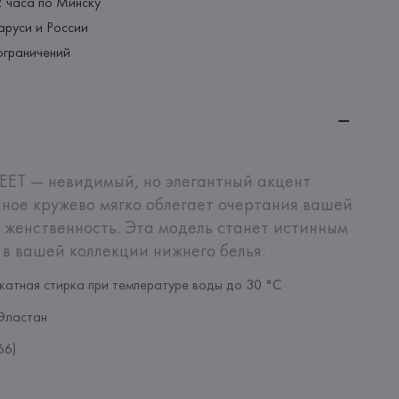
2 часа по Минску
аруси и России
ограничений
ET — невидимый, но элегантный акцент 
ное кружево мягко облегает очертания вашей 
 женственность. Эта модель станет истинным 
в вашей коллекции нижнего белья.
катная стирка при температуре воды до 30 °C
Эластан
66)