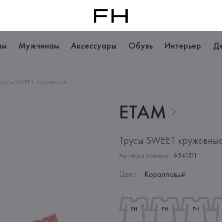
ам
Мужчинам
Аксессуары
Обувь
Интерьер
Д
русы SWEET кружевные
ETAM
Трусы SWEET кружевны
Артикул товара:
6541511
Цвет
:
Коралловый