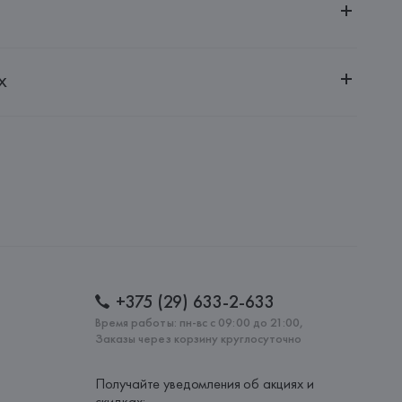
ительной ответственностью "БелВиринея"
х
20030, г. Минск, ул. Немига, 5, пом. 39
SA
ie SA, 57/59 Rue Henri Barbusse 92110 Clichy,
: 
КИТАЙ
+375 (29) 633-2-633
Время работы: пн-вс с 09:00 до 21:00,
Заказы через корзину круглосуточно
Получайте уведомления об акциях и
скидках: