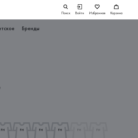
Поиск
Войти
Избранное
Корзина
етское
Бренды
е