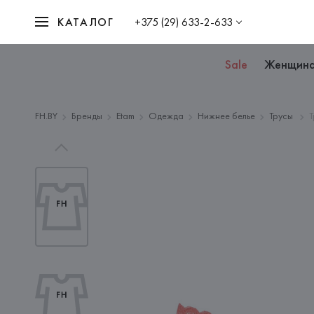
КАТАЛОГ
+375 (29) 633-2-633
Sale
Женщин
FH.BY
Бренды
Etam
Одежда
Нижнее белье
Трусы
Т