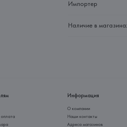
Импортер
Импортер: 
Общество с дополн
Наличие в магазина
Адрес: 
Республика Беларусь, 2
Производитель: 
Etam Lingerie 
Адрес: 
ФРАНЦИЯ, 
Etam Linger
Страна происхождения товара
елям
Информация
О компании
 оплата
Наши контакты
вара
Адреса магазинов