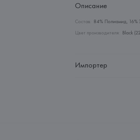
Описание
Состав
:
84% Полиамид, 16% 
Цвет производителя
:
Black (2
Импортер
Импортер: 
Общество с дополн
Адрес: 
Республика Беларусь, 2
Производитель: 
Exelite S.p.A.
Адрес: 
ИТАЛИЯ, 
VIALE JOHN A
Страна происхождения товара