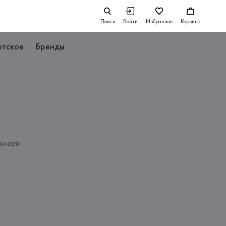
Поиск
Войти
Избранное
Корзина
етское
Бренды
нная