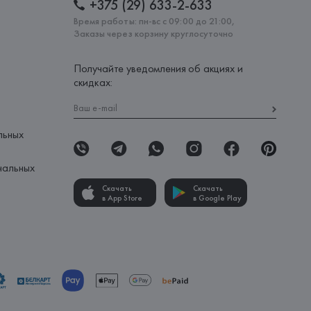
+375 (29) 633-2-633
Время работы: пн-вс с 09:00 до 21:00,
Заказы через корзину круглосуточно
Получайте уведомления об акциях и
скидках:
льных
нальных
Скачать
Скачать
в App Store
в Google Play