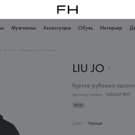
ам
Мужчинам
Аксессуары
Обувь
Интерьер
Д
Куртка-рубашка однотонная
LIU
JO
Куртка-рубашка одното
Артикул товара:
TA5222T1817
SS’25
Цвет
:
Черный