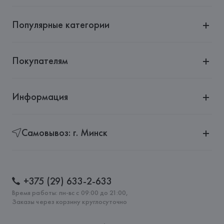
Адрес: 
ИСПАНИЯ, 
MANGO MNG, S.A., Via Augusta 10 
(Pol. Ind. Riera de Caldes), 08184 Palau-Solità i Plegamans 
(Barcelona),
Популярные категории
Страна происхождения товара: 
КИТАЙ
Покупателям
Информация
Самовывоз: г. Минск
+375 (29) 633-2-633
Время работы: пн-вс с 09:00 до 21:00,
Заказы через корзину круглосуточно