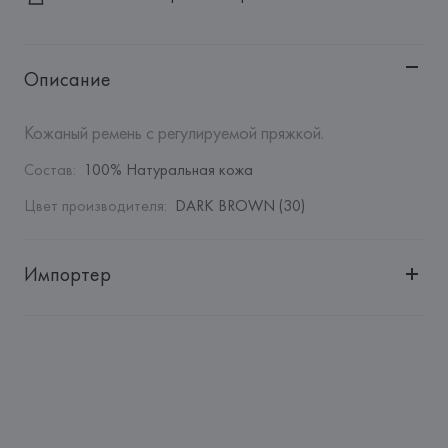
Описание
Кожаный ремень с регулируемой пряжкой.
Состав
:
100% Натуральная кожа
Цвет производителя
:
DARK BROWN (30)
Импортер
Импортер: 
Общество с дополнительной ответственностью 
"Белмаркетцентр"
Адрес: 
Республика Беларусь, 220030, г. Минск, ул. 
Немига, 5, пом. 39, ком. 1
Производитель: 
MANGO MNG, S.A.