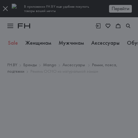
В приложении FH.BY еще удобнее покупать
Перейти
товары вашей мечты
Sale
Женщинам
Мужчинам
Аксессуары
Обу
FH.BY
Бренды
Mango
Аксессуары
Ремни, пояса,
подтяжки
Ремень OCHO из натуральной замши