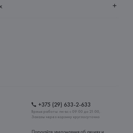
х
20051, г. Минск, ул. Рафиева, д. 64, помещение 2-27
 AG
AG, Dieselstrasse 12, D-72555 Metzingen,
: 
ТУРЦИЯ
+375 (29) 633-2-633
Время работы: пн-вс с 09:00 до 21:00,
Заказы через корзину круглосуточно
Получайте уведомления об акциях и