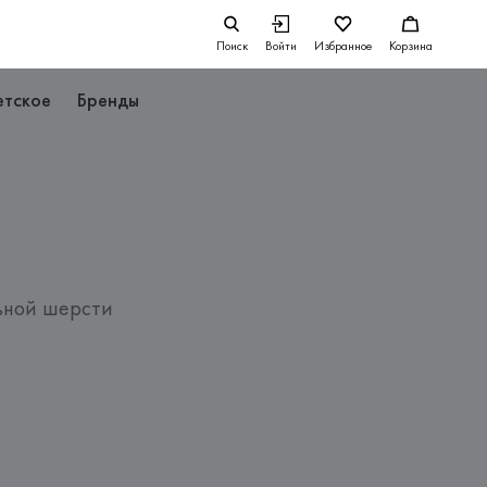
Поиск
Войти
Избранное
Корзина
етское
Бренды
ьной шерсти