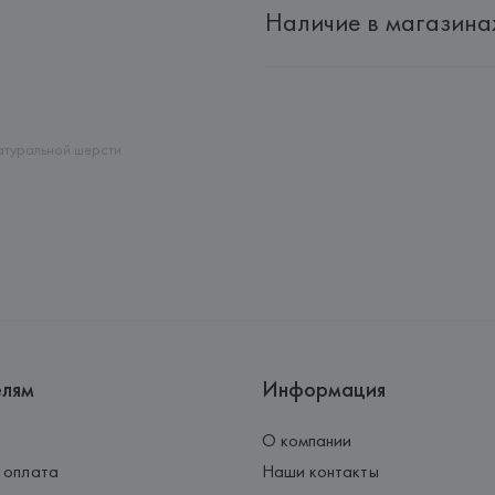
Наличие в магазина
Адрес: 
Республика Беларусь, 2
Производитель: 
HUGO BOSS
Адрес: 
ГЕРМАНИЯ, 
HUGO BOSS 
Страна происхождения товара
натуральной шерсти
елям
Информация
О компании
 оплата
Наши контакты