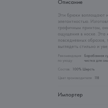
Описание
Эти брюки воплощают и
элегантностью. Изготов
графичным принтом, он
ощущения в носке. Эта 
повседневных образов, т
выглядеть стильно и ув
Рекомендация 
Барабанная су
по уходу
:
чистка для си
Состав
:
100% Шерсть
Цвет производителя
:
118
Импортер
Импортер: 
Общество с ограни