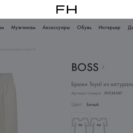
ам
Мужчинам
Аксессуары
Обувь
Интерьер
Д
з натуральной шерсти
BOSS
Брюки Toyal из натурал
Артикул товара:
50534567
Цвет
:
Белый