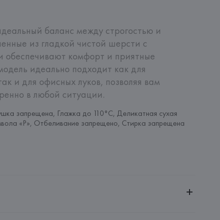
деальный баланс между строгостью и 
ленные из гладкой чистой шерсти с 
и обеспечивают комфорт и приятные 
модель идеально подходит как для 
ак и для офисных луков, позволяя вам 
еренно в любой ситуации.
шка запрещена, Глажка до 110°C, Деликатная сухая 
мвола «P», Отбеливание запрещено, Стирка запрещена
ченной ответственностью "Авикойл Интернешнл"