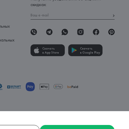
скидках:
льных
нальных
Скачать
Скачать
в App Store
в Google Play