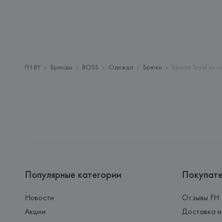
FH.BY
Бренды
BOSS
Одежда
Брюки
Брюки Toyal из 
Популярные категории
Покупат
Новости
Отзывы FH
Акции
Доставка и