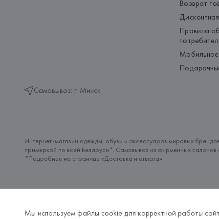
Возврат то
Дисконтная
Правила об
потребител
Мобильное
Подарочны
Самовывоз: г. Минск
Интернет-магазин одежды, обуви и аксессуаров мировых брендов
примеркой по всей Беларуси*. Самовывоз из фирменных салонов с
*Подробнее на странице «
Доставка и оплата
»
Мы используем файлы cookie для корректной работы сайт