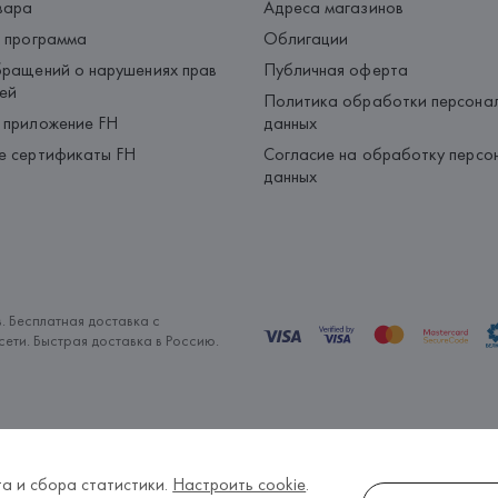
вара
Адреса магазинов
 программа
Облигации
ращений о нарушениях прав
Публичная оферта
ей
Политика обработки персона
 приложение FH
данных
е сертификаты FH
Согласие на обработку персо
данных
. Бесплатная доставка с
ети. Быстрая доставка в Россию.
а и сбора статистики.
Настроить cookie
.