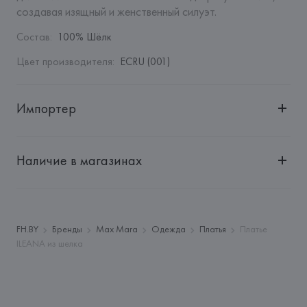
создавая изящный и женственный силуэт.
Состав
:
100% Шёлк
Цвет производителя
:
ECRU (001)
Импортер
Импортер: 
Общество с дополнительной ответственностью 
"БелВиринея"
Наличие в магазинах
Адрес: 
Республика Беларусь, 220030, г. Минск, ул. 
Немига, 5, пом. 39
Производитель: 
MaxMara S.r.l.
Адрес: 
ИТАЛИЯ, 
Via Giulia Maramotti, 4, 42124 Reggio 
FH.BY
Бренды
Max Mara
Одежда
Платья
Платье
Emilia,
ILEANA из шелка
Страна происхождения товара: 
РУМЫНИЯ