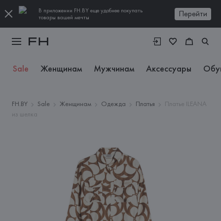
В приложении FH.BY еще удобнее покупать
Перейти
товары вашей мечты
Sale
Женщинам
Мужчинам
Аксессуары
Обу
FH.BY
Sale
Женщинам
Одежда
Платья
Платье ILEANA
из шелка