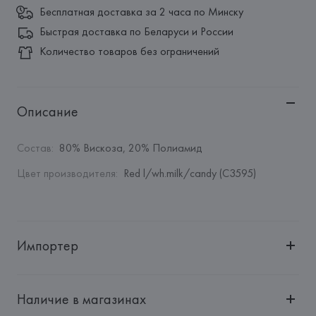
Бесплатная доставка за 2 часа по Минску
Быстрая доставка по Беларуси и России
Количество товаров без ограничений
Описание
Состав
:
80% Вискоза, 20% Полиамид
Цвет производителя
:
Red l/wh.milk/candy (C3595)
Импортер
Импортер: 
Общество с дополнительной ответственностью 
"БелВиринея"
Наличие в магазинах
Адрес: 
Республика Беларусь, 220030, г. Минск, ул. 