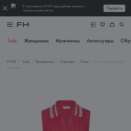
В приложении FH.BY еще удобнее покупать
Перейти
товары вашей мечты
Sale
Женщинам
Мужчинам
Аксессуары
Обу
FH.BY
Sale
Женщинам
Одежда
Топы
Топ из смесовой
вискозы