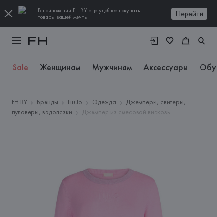
В приложении FH.BY еще удобнее покупать
Перейти
товары вашей мечты
Sale
Женщинам
Мужчинам
Аксессуары
Обу
FH.BY
Бренды
Liu Jo
Одежда
Джемперы, свитеры,
пуловеры, водолазки
Джемпер из смесовой вискозы