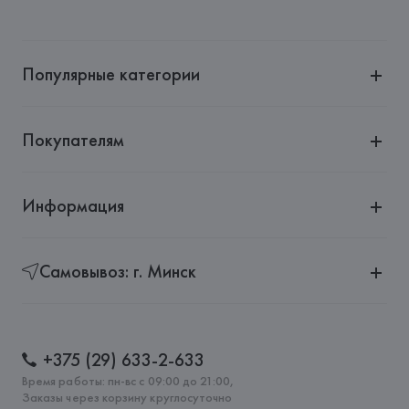
Производитель: 
Exelite S.p.A.
Адрес: 
ИТАЛИЯ, 
VIALE JOHN AMBROSE FLEMING, 17 
41012  CARPI (MO),
Популярные категории
Страна происхождения товара: 
КИТАЙ
Покупателям
Информация
Самовывоз: г. Минск
+375 (29) 633-2-633
Время работы: пн-вс с 09:00 до 21:00,
Заказы через корзину круглосуточно