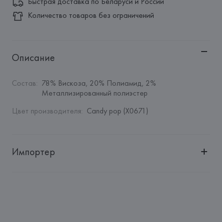
Быстрая доставка по Беларуси и России
Количество товаров без ограничений
Описание
Состав
:
78% Вискоза, 20% Полиамид, 2% 
Металлизированный полиэстер
Цвет производителя
:
Candy pop (X0671)
Импортер
Импортер: 
Общество с дополнительной ответственностью 
"БелВиринея"
Адрес: 
Республика Беларусь, 220030, г. Минск, ул. 
Немига, 5, пом. 39