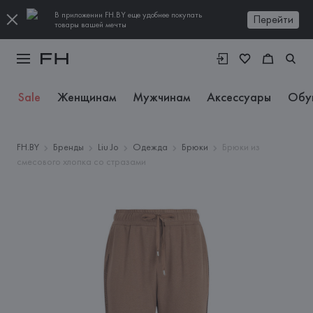
В приложении FH.BY еще удобнее покупать
Перейти
товары вашей мечты
Sale
Женщинам
Мужчинам
Аксессуары
Обу
FH.BY
Бренды
Liu Jo
Одежда
Брюки
Брюки из
смесового хлопка со стразами