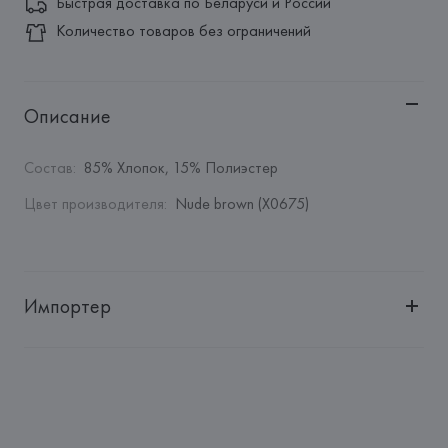
Быстрая доставка по Беларуси и России
Количество товаров без ограничений
Описание
Состав
:
85% Хлопок, 15% Полиэстер
Цвет производителя
:
Nude brown (X0675)
Импортер
Импортер: 
Общество с дополнительной ответственностью 
"БелВиринея"
Адрес: 
Республика Беларусь, 220030, г. Минск, ул. 
Немига, 5, пом. 39