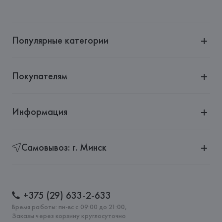
Производитель: 
Exelite S.p.A.
Адрес: 
ИТАЛИЯ, 
VIALE JOHN AMBROSE FLEMING, 17 
41012  CARPI (MO),
Популярные категории
Страна происхождения товара: 
КИТАЙ
Покупателям
Информация
Самовывоз: г. Минск
+375 (29) 633-2-633
Время работы: пн-вс с 09:00 до 21:00,
Заказы через корзину круглосуточно