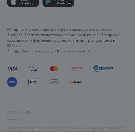
Скачать
Скачать
в App Store
в Google Play
Интернет-магазин одежды, обуви и аксессуаров мировых
брендов. Бесплатная доставка с примеркой по всей Беларуси*.
Самовывоз из фирменных салонов сети. Быстрая доставка в
Россию.
*Подробнее на странице «
Доставка и оплата
»
©
2026
FH.BY
Карта сайта
Общество с дополнительной ответственностью «БелВиринея» зарегистрировано
06.04.2006 Минским горисполкомом. УНП 190706320. Юр.адрес: г. Минск, ул.