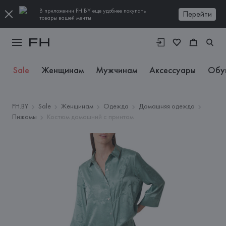
В приложении FH.BY еще удобнее покупать
Перейти
товары вашей мечты
Sale
Женщинам
Мужчинам
Аксессуары
Обу
FH.BY
Sale
Женщинам
Одежда
Домашняя одежда
Пижамы
Костюм домашний с принтом