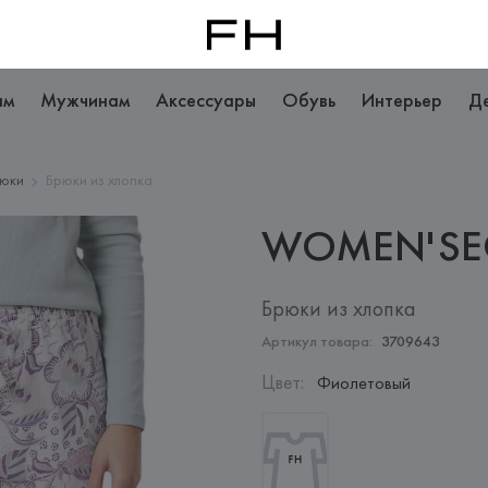
ам
Мужчинам
Аксессуары
Обувь
Интерьер
Д
юки
Брюки из хлопка
WOMEN'SE
Брюки из хлопка
Артикул товара:
3709643
Цвет
:
Фиолетовый