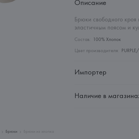
Описание
Брюки свободного кроя 
эластичным поясом и ку
Состав
:
100% Хлопок
Цвет производителя
:
PURPLE/
Импортер
Импортер: 
Общество с дополн
Наличие в магазина
Адрес: 
Республика Беларусь, 2
Производитель: 
EUROFIEL CO
Адрес: 
ИСПАНИЯ, 
EUROFIEL 
28034 MADRID,
Страна происхождения товара
Брюки
Брюки из хлопка