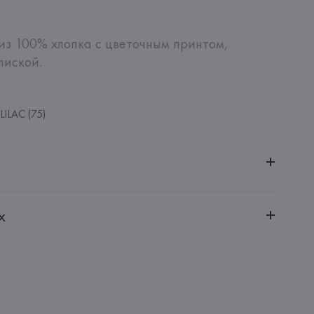
из 100% хлопка с цветочным принтом, 
лиской.
LILAC (75)
ительной ответственностью "БелВиринея"
х
20030, г. Минск, ул. Немига, 5, пом. 39
NFECCION S.A.
CONFECCION S.A., AVDA LLANO CASTELLANO, NUM. 51 
: 
БАНГЛАДЕШ