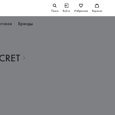
Поиск
Войти
Избранное
Корзина
етское
Бренды
CRET