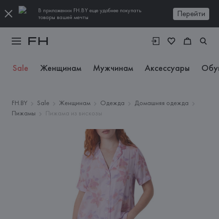
В приложении FH.BY еще удобнее покупать
Перейти
товары вашей мечты
Sale
Женщинам
Мужчинам
Аксессуары
Обу
FH.BY
Sale
Женщинам
Одежда
Домашняя одежда
Пижамы
Пижама из вискозы