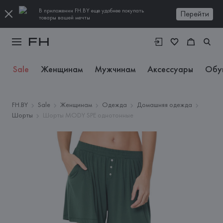
В приложении FH.BY еще удобнее покупать
Перейти
товары вашей мечты
Sale
Женщинам
Мужчинам
Аксессуары
Обу
FH.BY
Sale
Женщинам
Одежда
Домашняя одежда
Шорты
Шорты MODY SPE однотонные