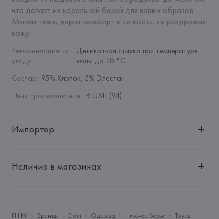
что делает их идеальной базой для ваших образов. 
Мягкая ткань дарит комфорт и легкость, не раздражая 
кожу.
Рекомендация по 
Деликатная стирка при температуре 
уходу
:
воды до 30 °C
Состав
:
95% Хлопок, 5% Эластан
Цвет производителя
:
BLUSH (94)
Импортер
Импортер: 
Общество с дополнительной ответственностью 
"БелВиринея"
Наличие в магазинах
Адрес: 
Республика Беларусь, 220030, г. Минск, ул. 
Немига, 5, пом. 39
Производитель: 
Etam Lingerie SA
Адрес: 
ФРАНЦИЯ, 
Etam Lingerie SA, 57/59 Rue Henri 
FH.BY
Бренды
Etam
Одежда
Нижнее белье
Трусы