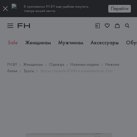
В приложении FH.BY еще удобнее покупать
Перейти
товары вашей мечты
Sale
Женщинам
Мужчинам
Аксессуары
Обу
FH.BY
Женщинам
Одежда
Новинки недели
Нижнее
белье
Трусы
Трусы-стринги JOHN в комплекте из 3 шт