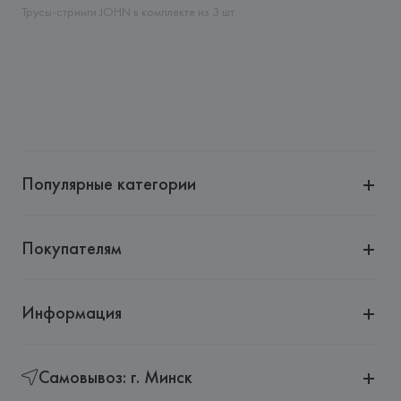
Barbusse 92110 Clichy,
Трусы-стринги JOHN в комплекте из 3 шт
Страна происхождения товара: 
БАНГЛАДЕШ
Популярные категории
Покупателям
Информация
Самовывоз: г. Минск