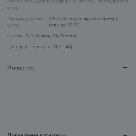
Мягкая ткань дарит комфорт и легкость, не раздражая 
кожу.
Рекомендация по 
Обычная стирка при температуре 
уходу
:
воды до 30 °C
Состав
:
95% Хлопок, 5% Эластан
Цвет производителя
:
VERT (46)
Импортер
Импортер: 
Общество с дополнительной ответственностью 
"БелВиринея"
Адрес: 
Республика Беларусь, 220030, г. Минск, ул. 
Немига, 5, пом. 39
Производитель: 
Etam Lingerie SA
Адрес: 
ФРАНЦИЯ, 
Etam Lingerie SA, 57/59 Rue Henri 
Barbusse 92110 Clichy,
Популярные категории
Страна происхождения товара: 
БАНГЛАДЕШ