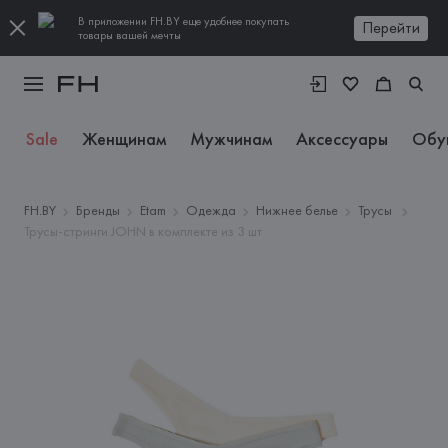
В приложении FH.BY еще удобнее покупать
Перейти
товары вашей мечты
Sale
Женщинам
Мужчинам
Аксессуары
Обу
FH.BY
Бренды
Etam
Одежда
Нижнее белье
Трусы
Трусы-стринги JOHN в комплекте из 3 шт