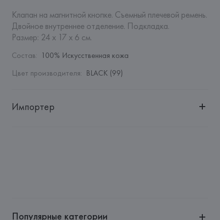
Клапан на магнитной кнопке. Съемный плечевой ремень. 
Двойное внутреннее отделение. Подкладка.

Размер: 24 x 17 x 6 см.
Состав
:
100% Искусственная кожа
Цвет производителя
:
BLACK (99)
Импортер
Импортер: 
Общество с дополнительной ответственностью 
"Белмаркетцентр"
Адрес: 
Республика Беларусь, 220030, г. Минск, ул. 
Немига, 5, пом. 39, ком. 1
Производитель: 
MANGO MNG, S.A.
Адрес: 
ИСПАНИЯ, 
MANGO MNG, S.A., Via Augusta 10 
(Pol. Ind. Riera de Caldes), 08184 Palau-Solità i Plegamans 
(Barcelona),
Популярные категории