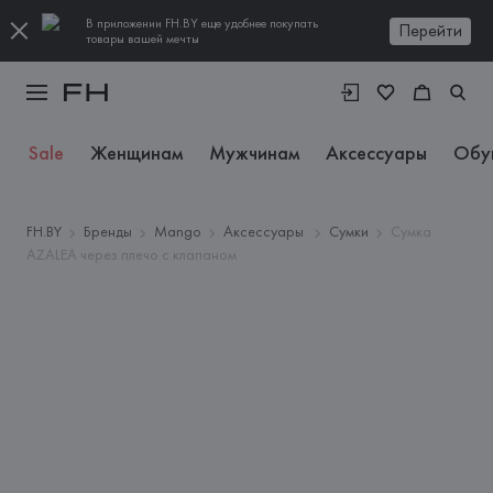
В приложении FH.BY еще удобнее покупать
Перейти
товары вашей мечты
Sale
Женщинам
Мужчинам
Аксессуары
Обу
FH.BY
Бренды
Mango
Аксессуары
Сумки
Сумка
AZALEA через плечо с клапаном