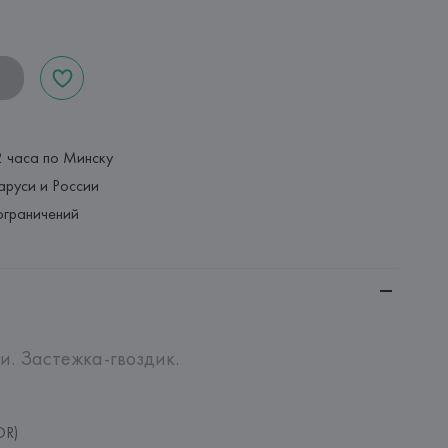
2 часа по Минску
аруси и России
ограничений
и. Застежка-гвоздик.
OR)