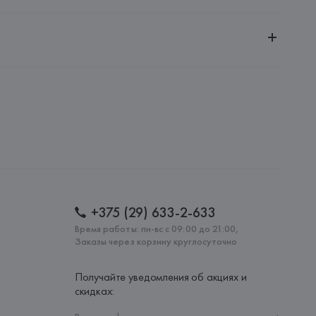
ительной ответственностью "Белмаркетцентр"
0030, г. Минск, ул. Немига, 5, пом. 39, ком. 1
 S.A.
S.A., Via Augusta 10 (Pol. Ind. Riera de Caldes), 08184 
lona),
: 
КИТАЙ
+375 (29) 633-2-633
Время работы: пн-вс с 09:00 до 21:00,
Заказы через корзину круглосуточно
Получайте уведомления об акциях и
скидках: