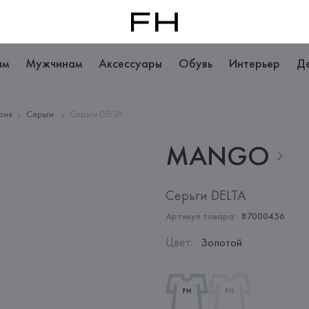
ам
Мужчинам
Аксессуары
Обувь
Интерьер
Д
рия
Серьги
Серьги DELTA
MANGO
Серьги DELTA
Артикул товара:
87000456
Цвет
:
Золотой