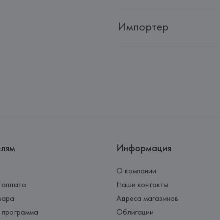
Импортер
Импортер: 
Общество с дополн
Адрес: 
Республика Беларусь, 22
Производитель: 
MANGO MNG,
Адрес: 
ИСПАНИЯ, 
MANGO MNG, 
Palau-Solità i Plegamans (Barce
Страна происхождения товара
елям
Информация
О компании
 оплата
Наши контакты
вара
Адреса магазинов
 программа
Облигации