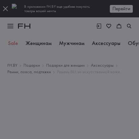
В приложении FH.BY еще удобнее покупать
Перейти
товары вашей мечты
Sale
Женщинам
Мужчинам
Аксессуары
Обу
FH.BY
Подарки
Подарки для женщин
Аксессуары
Ремни, пояса, подтяжки
Ремень BILL из искусственной кожи