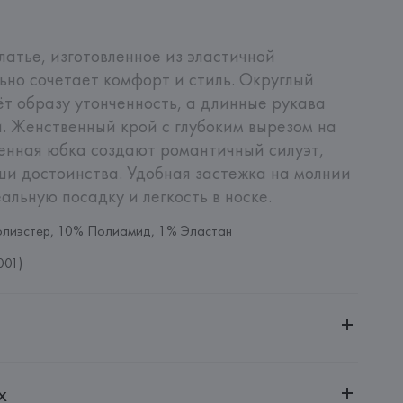
атье, изготовленное из эластичной 
ьно сочетает комфорт и стиль. Округлый 
т образу утонченность, а длинные рукава 
. Женственный крой с глубоким вырезом на 
енная юбка создают романтичный силуэт, 
и достоинства. Удобная застежка на молнии 
альную посадку и легкость в носке.
олиэстер, 10% Полиамид, 1% Эластан
001)
ительной ответственностью "БелВиринея"
х
20030, г. Минск, ул. Немига, 5, пом. 39