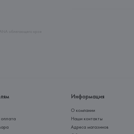
Производитель: 
MaxMara S.r.l
Адрес: 
ИТАЛИЯ, 
Via Giulia Mar
Страна происхождения товара
ANA облегающего кроя
елям
Информация
О компании
 оплата
Наши контакты
вара
Адреса магазинов