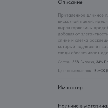
Описание
Приталенное длинное пл
вискозной пряжи, идеал
вырез горловины придаё
добавляют элегантности
спине и слегка расклеш
который подчеркнёт ваш
сзади обеспечивает иде
Состав
:
55% Вискоза, 34% П
Цвет производителя
:
BLACK (
Импортер
Импортер: 
Общество с дополн
Наличие в магазина
Адрес: 
Республика Беларусь, 2