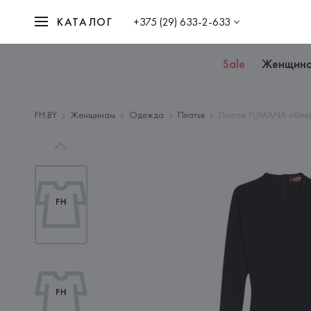
КАТАЛОГ
+375 (29) 633-2-633
Sale
Женщин
FH.BY
Женщинам
Одежда
Платья
Платье FUMANA обле