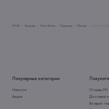
FH.BY
Бренды
Max Mara
Одежда
Платья
Платье FUM
Популярные категории
Покупат
Новости
Отзывы FH
Акции
Доставка и
Возврат то