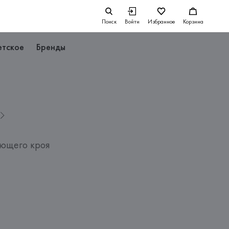
Поиск
Войти
Избранное
Корзина
етское
Бренды
ющего кроя