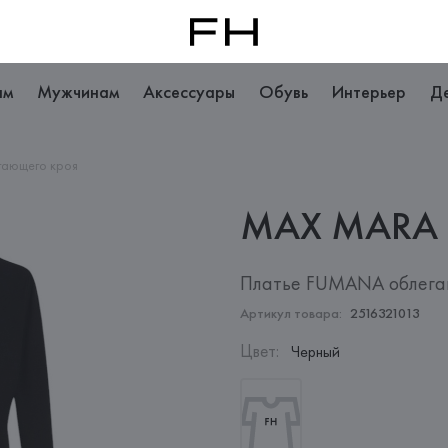
ам
Мужчинам
Аксессуары
Обувь
Интерьер
Д
гающего кроя
MAX
MARA
Платье FUMANA облега
Артикул товара:
2516321013
Цвет
:
Черный