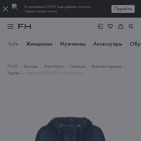
В приложении FH.BY еще удобнее покупать
Перейти
товары вашей мечты
Sale
Женщинам
Мужчинам
Аксессуары
Обу
FH.BY
Бренды
Max Mara
Одежда
Верхняя одежда
Куртки
Куртка GREENRE с капюшоном