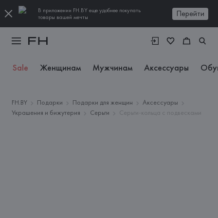
В приложении FH.BY еще удобнее покупать
Перейти
товары вашей мечты
Sale
Женщинам
Мужчинам
Аксессуары
Обу
FH.BY
Подарки
Подарки для женщин
Аксессуары
Украшения и бижутерия
Серьги
Серьги-кольца с подвесками