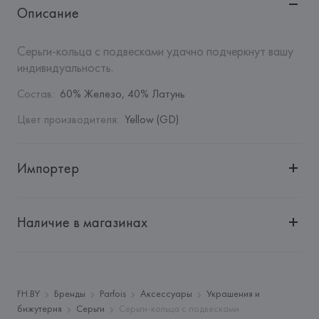
Описание
Серьги-кольца с подвесками удачно подчеркнут вашу 
индивидуальность.
Состав
:
60% Железо, 40% Латунь
Цвет производителя
:
Yellow (GD)
Импортер
Импортер: 
Общество с дополнительной ответственностью 
"БелВиринея"
Наличие в магазинах
Адрес: 
Республика Беларусь, 220030, г. Минск, ул. 
Немига, 5, пом. 39
Производитель: 
Barata & Ramilo, S.A.
Адрес: 
ПОРТУГАЛИЯ, 
Barata & Ramilo, S.A., Rua do Sistelo, 
FH.BY
Бренды
Parfois
Аксессуары
Украшения и
Lugar de Santegãos. 4435-429 Rio Tinto,
бижутерия
Серьги
Серьги-кольца с подвесками