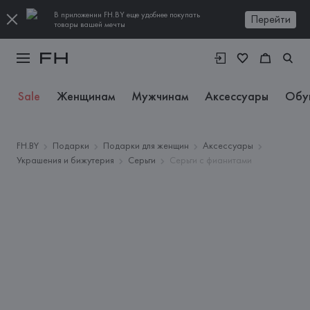
В приложении FH.BY еще удобнее покупать
Перейти
товары вашей мечты
Sale
Женщинам
Мужчинам
Аксессуары
Обу
FH.BY
Подарки
Подарки для женщин
Аксессуары
Украшения и бижутерия
Серьги
Серьги с фианитами