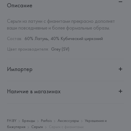
Описание
Серьги из латуни с фианитами прекрасно дополнят 
ваши повседневные и более формальные образы.
Состав
:
60% Латунь, 40% Кубический цирконий
Цвет производителя
:
Grey (SV)
Импортер
Импортер: 
Общество с дополнительной ответственностью 
"БелВиринея"
Наличие в магазинах
Адрес: 
Республика Беларусь, 220030, г. Минск, ул. 
Немига, 5, пом. 39
Производитель: 
Barata & Ramilo, S.A.
Адрес: 
ПОРТУГАЛИЯ, 
Barata & Ramilo, S.A., Rua do Sistelo, 
FH.BY
Бренды
Parfois
Аксессуары
Украшения и
Lugar de Santegãos. 4435-429 Rio Tinto,
бижутерия
Серьги
Серьги с фианитами