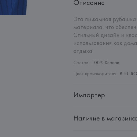
Описание
Эта пижамная рубашка 
материала, что обеспеч
Стильный дизайн и клас
использования как дома,
отдыха.
Состав
:
100% Хлопок
Цвет производителя
:
BLEU RO
Импортер
Импортер: 
Общество с дополн
Наличие в магазина
Адрес: 
Республика Беларусь, 2
Производитель: 
Etam Lingerie 
Адрес: 
ФРАНЦИЯ, 
Etam Linger