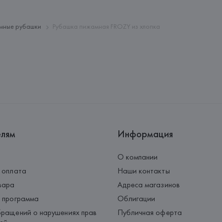
Страна происхождения товара
мные рубашки
Рубашка пижамная FROZY из хлопка
елям
Информация
О компании
 оплата
Наши контакты
вара
Адреса магазинов
 программа
Облигации
ращений о нарушениях прав
Публичная оферта