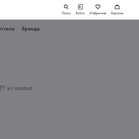
Поиск
Войти
Избранное
Корзина
етское
Бренды
Y из хлопка