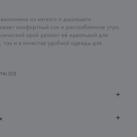
выполнена из мягкого и дышащего 
ивает комфортный сон и расслабленное утро. 
сический крой делают её идеальной для 
 так и в качестве удобной одежды для 
YAL (23)
ительной ответственностью "БелВиринея"
х
20030, г. Минск, ул. Немига, 5, пом. 39
SA
ie SA, 57/59 Rue Henri Barbusse 92110 Clichy,