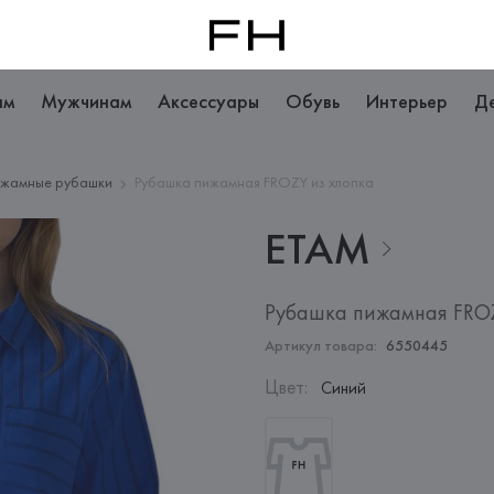
ам
Мужчинам
Аксессуары
Обувь
Интерьер
Д
жамные рубашки
Рубашка пижамная FROZY из хлопка
ETAM
Рубашка пижамная FROZ
Артикул товара:
6550445
Цвет
:
Синий