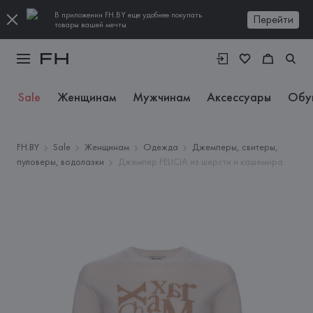
В приложении FH.BY еще удобнее покупать
Перейти
товары вашей мечты
Sale
Женщинам
Мужчинам
Аксессуары
Обу
FH.BY
Sale
Женщинам
Одежда
Джемперы, свитеры,
пуловеры, водолазки
Джемпер FELICIA из шерсти и кашемира