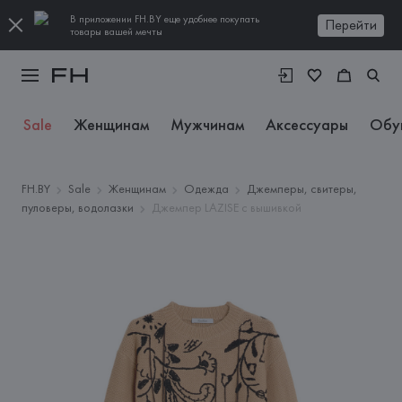
В приложении FH.BY еще удобнее покупать
Перейти
товары вашей мечты
Sale
Женщинам
Мужчинам
Аксессуары
Обу
FH.BY
Sale
Женщинам
Одежда
Джемперы, свитеры,
пуловеры, водолазки
Джемпер LAZISE с вышивкой