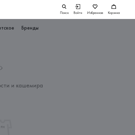
Поиск
Войти
Избранное
Корзина
етское
Бренды
сти и кашемира