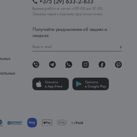
+375 (29) 633-2-633
Время работы: пн-вс с 09:00 до 21:00,
Заказы через корзину круглосуточно
Получайте уведомления об акциях и
скидках:
льных
нальных
Скачать
Скачать
в App Store
в Google Play