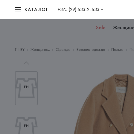
КАТАЛОГ
+375 (29) 633-2-633
Sale
Женщин
FH.BY
Женщинам
Одежда
Верхняя одежда
Пальто
Па