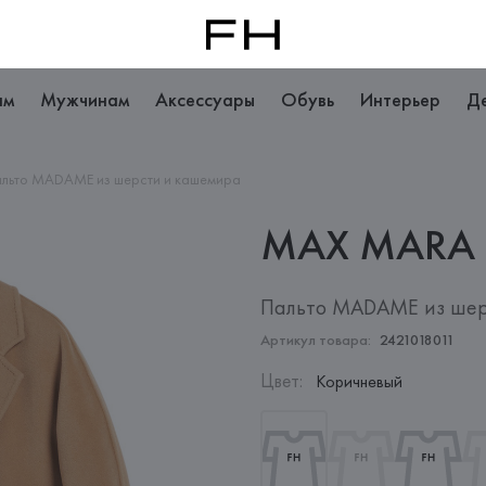
ам
Мужчинам
Аксессуары
Обувь
Интерьер
Д
льто MADAME из шерсти и кашемира
MAX
MARA
Пальто MADAME из шер
Артикул товара:
2421018011
Цвет
:
Коричневый