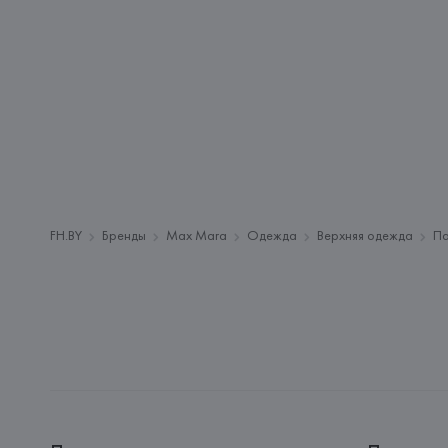
FH.BY
Бренды
Max Mara
Одежда
Верхняя одежда
Па