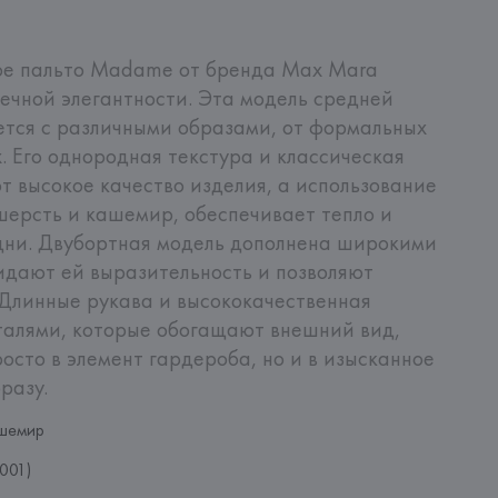
е пальто Madame от бренда Max Mara 
ечной элегантности. Эта модель средней 
тся с различными образами, от формальных 
. Его однородная текстура и классическая 
 высокое качество изделия, а использование 
шерсть и кашемир, обеспечивает тепло и 
дни. Двубортная модель дополнена широкими 
дают ей выразительность и позволяют 
Длинные рукава и высококачественная 
талями, которые обогащают внешний вид, 
осто в элемент гардероба, но и в изысканное 
разу.
шемир
001)