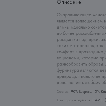
Описание
Очаровывающее женско
является воплощением в
длины идеально сочетае
до более расслабленных
расцветка подчеркивают
таких материалов, как 
комфорт в прохладные 
лацканами, которые при
разнообразить образы. 
фурнитура являются де
превращая пальто не пр
дополнение к любому об
Состав
:
90% Шерсть, 10% Ка
Цвет производителя
:
CAMEL (