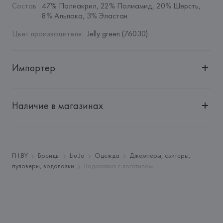
Состав
:
47% Полиакрил, 22% Полиамид, 20% Шерсть, 
8% Альпака, 3% Эластан
Цвет производителя
:
Jelly green (76030)
Импортер
Импортер: 
Общество с дополнительной ответственностью 
"БелВиринея"
Наличие в магазинах
Адрес: 
Республика Беларусь, 220030, г. Минск, ул. 
Немига, 5, пом. 39
Производитель: 
Exelite S.p.A.
Адрес: 
ИТАЛИЯ, 
VIALE JOHN AMBROSE FLEMING, 17 
FH.BY
Бренды
Liu Jo
Одежда
Джемперы, свитеры,
41012  CARPI (MO),
пуловеры, водолазки
Водолазка с логотипом
Страна происхождения товара: 
КИТАЙ