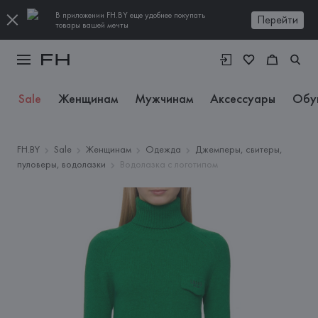
В приложении FH.BY еще удобнее покупать
Перейти
товары вашей мечты
Sale
Женщинам
Мужчинам
Аксессуары
Обу
FH.BY
Sale
Женщинам
Одежда
Джемперы, свитеры,
пуловеры, водолазки
Водолазка с логотипом