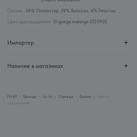
Состав
:
68% Полиэстер, 28% Вискоза, 4% Эластан
Цвет производителя
:
D-greige melange (0209D)
Импортер
Импортер: 
Общество с дополнительной ответственностью 
"БелВиринея"
Наличие в магазинах
Адрес: 
Республика Беларусь, 220030, г. Минск, ул. 
Немига, 5, пом. 39
Производитель: 
Exelite S.p.A.
Адрес: 
ИТАЛИЯ, 
VIALE JOHN AMBROSE FLEMING, 17 
FH.BY
Бренды
Liu Jo
Одежда
Брюки
Брюки
41012  CARPI (MO),
однотонные
Страна происхождения товара: 
ТУНИС