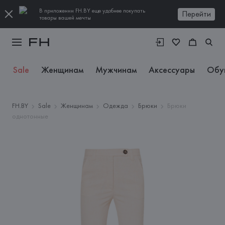
В приложении FH.BY еще удобнее покупать
Перейти
товары вашей мечты
Sale
Женщинам
Мужчинам
Аксессуары
Обу
FH.BY
Sale
Женщинам
Одежда
Брюки
Брюки
однотонные