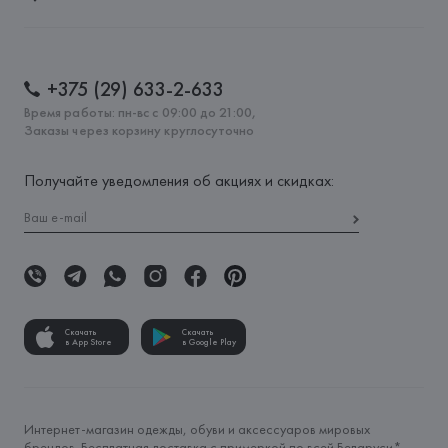
+375 (29) 633-2-633
Время работы: пн-вс с 09:00 до 21:00,
Заказы через корзину круглосуточно
Получайте уведомления об акциях и скидках:
Скачать
Скачать
в App Store
в Google Play
Интернет-магазин одежды, обуви и аксессуаров мировых
брендов. Бесплатная доставка с примеркой по всей Беларуси*.