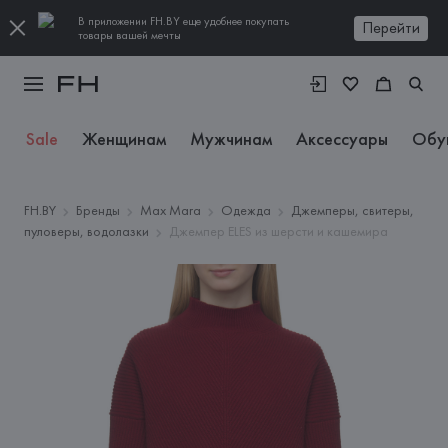
В приложении FH.BY еще удобнее покупать
Перейти
товары вашей мечты
Sale
Женщинам
Мужчинам
Аксессуары
Обу
FH.BY
Бренды
Max Mara
Одежда
Джемперы, свитеры,
пуловеры, водолазки
Джемпер ELES из шерсти и кашемира