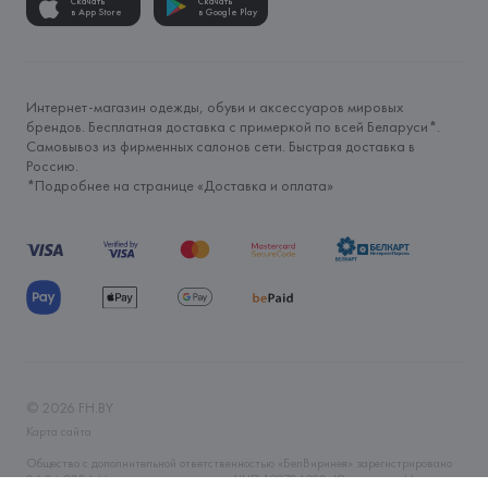
Скачать
Скачать
в App Store
в Google Play
Интернет-магазин одежды, обуви и аксессуаров мировых
брендов. Бесплатная доставка с примеркой по всей Беларуси*.
Самовывоз из фирменных салонов сети. Быстрая доставка в
Россию.
*Подробнее на странице «
Доставка и оплата
»
©
2026
FH.BY
Карта сайта
Общество с дополнительной ответственностью «БелВиринея» зарегистрировано
06.04.2006 Минским горисполкомом. УНП 190706320. Юр.адрес: г. Минск, ул.