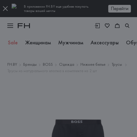
В приложении FH.BY еще удобнее покупать
Перейти
товары вашей мечты
Sale
Женщинам
Мужчинам
Аксессуары
Обу
FH.BY
Бренды
BOSS
Одежда
Нижнее белье
Трусы
Трусы из натурального хлопка в комплекте из 2 шт