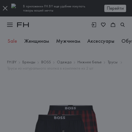
В приложении FH.BY еще удобнее покупать
Перейти
товары вашей мечты
Sale
Женщинам
Мужчинам
Аксессуары
Обу
FH.BY
Бренды
BOSS
Одежда
Нижнее белье
Трусы
Трусы из натурального хлопка в комплекте из 2 шт