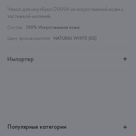
Чехол для ноутбука DIANA из искусственной кожи с 
застежкой-молнией.
Состав
:
100% Искусственная кожа
Цвет производителя
:
NATURAL WHITE (02)
Импортер
Импортер: 
Общество с дополнительной ответственностью 
"Белмаркетцентр"
Адрес: 
Республика Беларусь, 220030, г. Минск, ул. 
Немига, 5, пом. 39, ком. 1
Производитель: 
MANGO MNG, S.A.
Адрес: 
ИСПАНИЯ, 
MANGO MNG, S.A., Via Augusta 10 
(Pol. Ind. Riera de Caldes), 08184 Palau-Solità i Plegamans 
(Barcelona),
Популярные категории
Страна происхождения товара: 
КИТАЙ