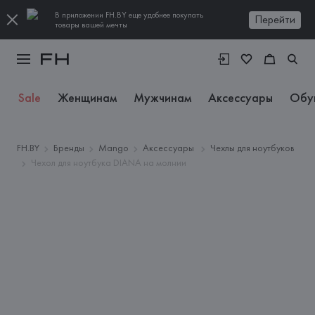
В приложении FH.BY еще удобнее покупать
Перейти
товары вашей мечты
Sale
Женщинам
Мужчинам
Аксессуары
Обу
FH.BY
Бренды
Mango
Аксессуары
Чехлы для ноутбуков
Чехол для ноутбука DIANA на молнии