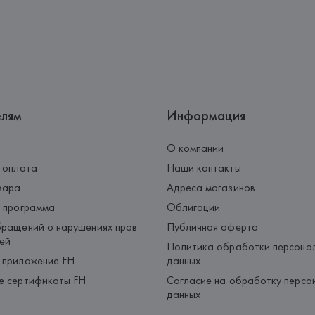
Производитель: 
HUGO BOSS
Адрес: 
ГЕРМАНИЯ, 
HUGO BOSS 
Страна происхождения товара
елям
Информация
О компании
 оплата
Наши контакты
вара
Адреса магазинов
 программа
Облигации
ращений о нарушениях прав
Публичная оферта
ей
Политика обработки персона
 приложение FH
данных
е сертификаты FH
Согласие на обработку персо
данных