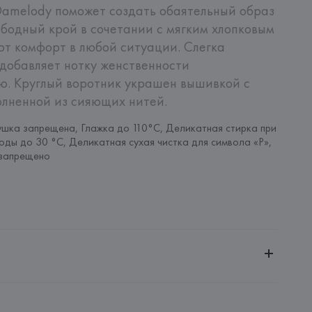
amelody поможет создать обаятельный образ 
ободный крой в сочетании с мягким хлопковым 
т комфорт в любой ситуации. Слегка 
добавляет нотку женственности 
. Круглый воротник украшен вышивкой с 
олненной из сияющих нитей.
шка запрещена, Глажка до 110°C, Деликатная стирка при 
оды до 30 °C, Деликатная сухая чистка для символа «P», 
запрещено
ченной ответственностью "Авикойл Интернешнл"
20051, г. Минск, ул. Рафиева, д. 64, помещение 2-27