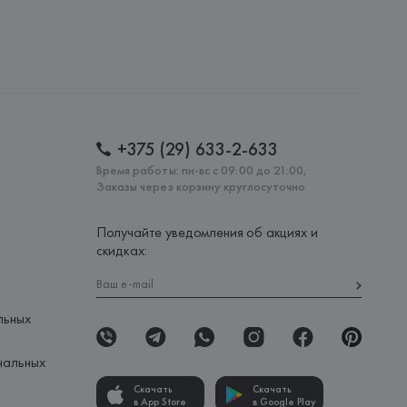
 AG
AG, Dieselstrasse 12, D-72555 Metzingen,
: 
ПАКИСТАН
+375 (29) 633-2-633
Время работы: пн-вс с 09:00 до 21:00,
Заказы через корзину круглосуточно
Получайте уведомления об акциях и
скидках:
льных
нальных
Скачать
Скачать
в App Store
в Google Play