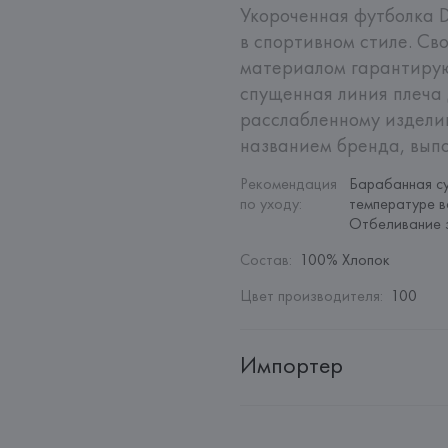
Укороченная футболка D
в спортивном стиле. Св
материалом гарантирую
спущенная линия плеча 
расслабленному изделию
названием бренда, вып
Рекомендация 
Барабанная су
по уходу
:
температуре в
Отбеливание 
Состав
:
100% Хлопок
Цвет производителя
:
100
Импортер
Импортер: 
Общество с ограни
Адрес: 
Республика Беларусь, 2