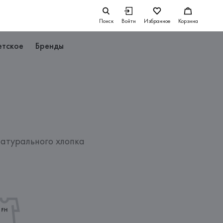
Поиск
Войти
Избранное
Корзина
етское
Бренды
атурального хлопка