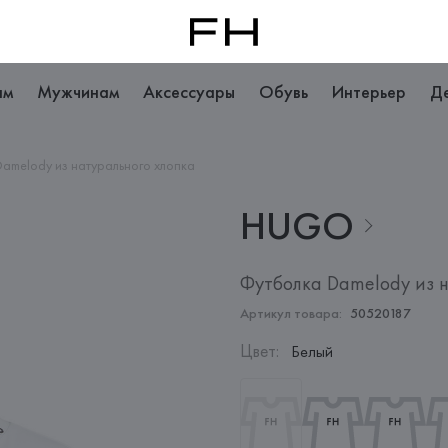
ам
Мужчинам
Аксессуары
Обувь
Интерьер
Д
amelody из натурального хлопка
HUGO
Футболка Damelody из н
Артикул товара:
50520187
Цвет
:
Белый