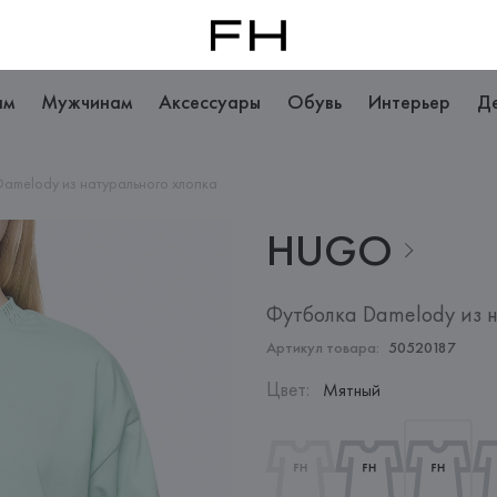
ам
Мужчинам
Аксессуары
Обувь
Интерьер
Д
amelody из натурального хлопка
HUGO
Футболка Damelody из н
Артикул товара:
50520187
Цвет
:
Мятный