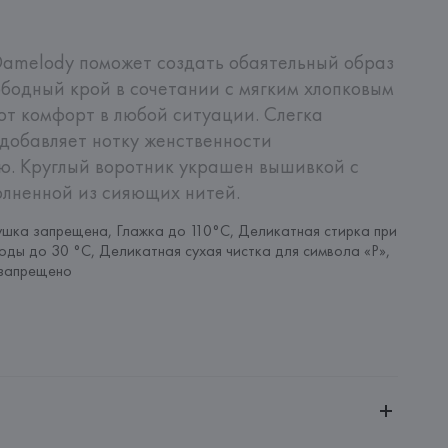
amelody поможет создать обаятельный образ 
ободный крой в сочетании с мягким хлопковым 
т комфорт в любой ситуации. Слегка 
добавляет нотку женственности 
. Круглый воротник украшен вышивкой с 
олненной из сияющих нитей.
шка запрещена, Глажка до 110°C, Деликатная стирка при 
оды до 30 °C, Деликатная сухая чистка для символа «P», 
запрещено