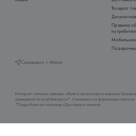
Возврат то
Дисконтная
Правила об
потребител
Мобильное
Подарочны
Самовывоз: г. Минск
Интернет-магазин одежды, обуви и аксессуаров мировых брендов
примеркой по всей Беларуси*. Самовывоз из фирменных салонов с
*Подробнее на странице «
Доставка и оплата
»