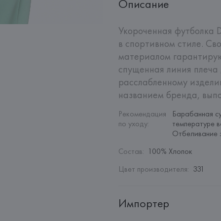
Описание
Укороченная футболка D
в спортивном стиле. Св
материалом гарантирую
спущенная линия плеча 
расслабленному изделию
названием бренда, вып
Рекомендация 
Барабанная су
по уходу
:
температуре в
Отбеливание 
Состав
:
100% Хлопок
Цвет производителя
:
331
Импортер