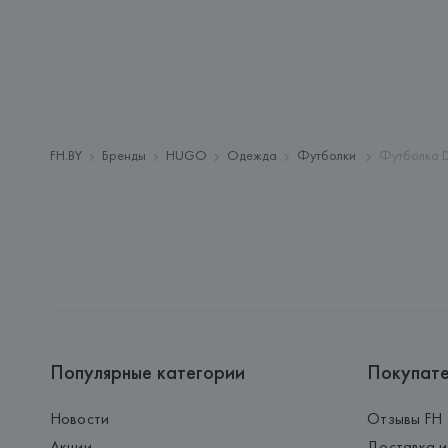
FH.BY
Бренды
HUGO
Одежда
Футболки
Футболка D
Популярные категории
Покупат
Новости
Отзывы FH
Акции
Доставка и