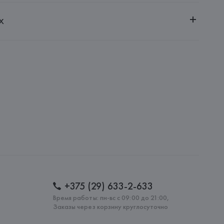
ченной ответственностью "Авикойл Интернешнл"
х
20051, г. Минск, ул. Рафиева, д. 64, помещение 2-27
 AG
AG, Dieselstrasse 12, D-72555 Metzingen,
: 
ПАКИСТАН
+375 (29) 633-2-633
Время работы: пн-вс с 09:00 до 21:00,
Заказы через корзину круглосуточно