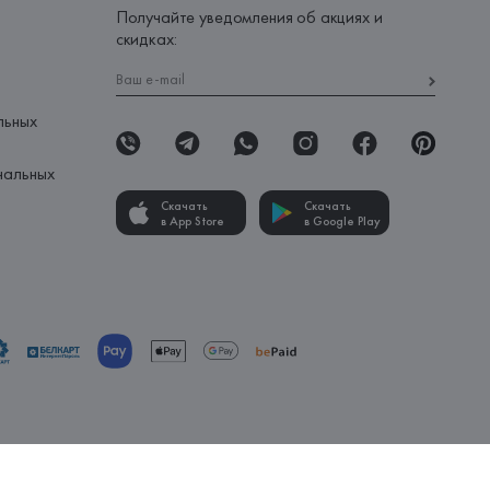
Получайте уведомления об акциях и
скидках:
льных
нальных
Скачать
Скачать
в App Store
в Google Play