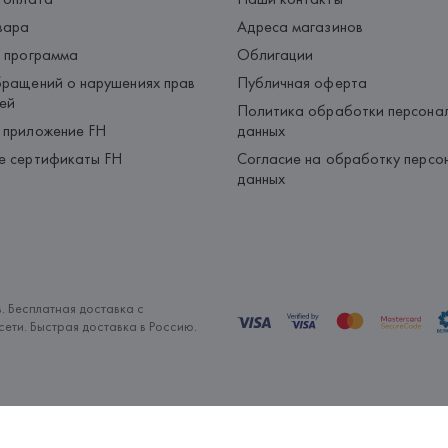
вара
Адреса магазинов
 программа
Облигации
ращений о нарушениях прав
Публичная оферта
ей
Политика обработки персона
 приложение FH
данных
е сертификаты FH
Согласие на обработку персо
данных
. Бесплатная доставка с
ети. Быстрая доставка в Россию.