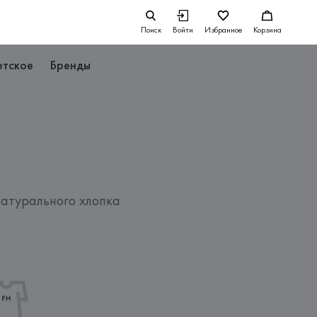
Поиск
Войти
Избранное
Корзина
етское
Бренды
атурального хлопка