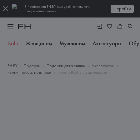
В приложении FH.BY еще удобнее покупать
Перейти
товары вашей мечты
Sale
Женщинам
Мужчинам
Аксессуары
Обу
FH.BY
Подарки
Подарки для женщин
Аксессуары
Ремни, пояса, подтяжки
Ремень BOLIS с заклепками