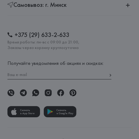
Самовывоз: г. Минск
+375 (29) 633-2-633
Время работы: пн-вс с 09:00 до 21:00,
Заказы через корзину круглосуточно
Получайте уведомления об акциях и скидках:
Скачать
Скачать
в App Store
в Google Play