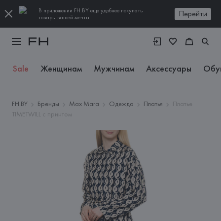
В приложении FH.BY еще удобнее покупать
Перейти
товары вашей мечты
Sale
Женщинам
Мужчинам
Аксессуары
Обу
FH.BY
Бренды
Max Mara
Одежда
Платья
Платье
TIMETWILL с принтом