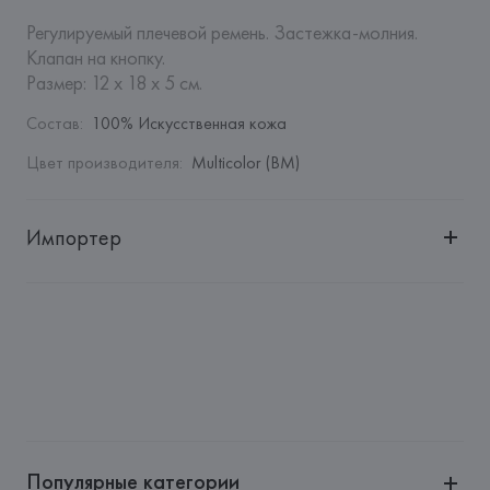
Регулируемый плечевой ремень. Застежка-молния. 
Клапан на кнопку.

Размер: 12 x 18 x 5 см.
Состав
:
100% Искусственная кожа
Цвет производителя
:
Multicolor (BM)
Импортер
Импортер: 
Общество с дополнительной ответственностью 
"БелВиринея"
Адрес: 
Республика Беларусь, 220030, г. Минск, ул. 
Немига, 5, пом. 39
Производитель: 
Barata & Ramilo, S.A.
Адрес: 
ПОРТУГАЛИЯ, 
Barata & Ramilo, S.A., Rua do Sistelo, 
Lugar de Santegãos. 4435-429 Rio Tinto,
Популярные категории
Страна происхождения товара: 
КИТАЙ