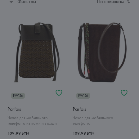
Фильтры
По новинкам
FW'26
FW'26
Parfois
Parfois
Чехол для мобильного
Чехол для мобильного
телефона из кожи и замши
телефона
109,99 BYN
109,99 BYN