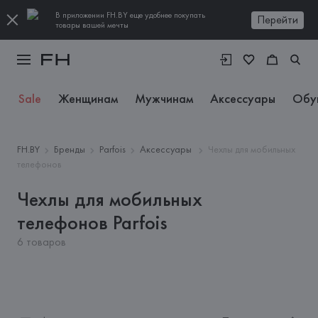
В приложении FH.BY еще удобнее покупать
Перейти
товары вашей мечты
Sale
Женщинам
Мужчинам
Аксессуары
Обу
FH.BY
Бренды
Parfois
Аксессуары
Чехлы для мобильных
телефонов
Чехлы для мобильных
телефонов Parfois
6 товаров